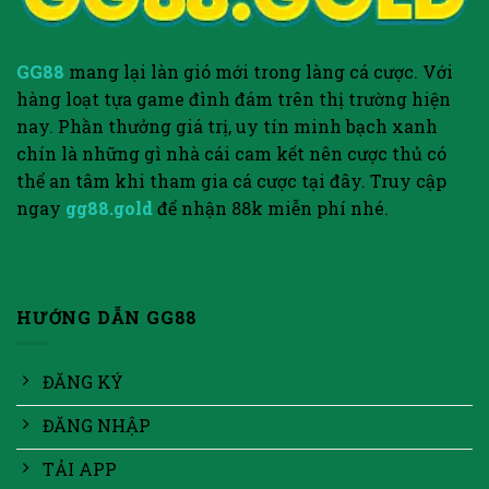
GG88
mang lại làn gió mới trong làng cá cược. Với
hàng loạt tựa game đình đám trên thị trường hiện
nay. Phần thưởng giá trị, uy tín minh bạch xanh
chín là những gì nhà cái cam kết nên cược thủ có
thể an tâm khi tham gia cá cược tại đây. Truy cập
ngay
gg88.gold
để nhận 88k miễn phí nhé.
HƯỚNG DẪN GG88
ĐĂNG KÝ
ĐĂNG NHẬP
TẢI APP