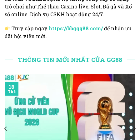
trò chơi như Thể thao, Casino live, Slot, Đá gà và Xổ
số online. Dịch vụ CSKH hoạt động 24/7.
Truy cập ngay
https://bbggg88.com/
để nhận ưu
đãi hội viên mới.
THÔNG TIN MỚI NHẤT CỦA GG88
18
Th6