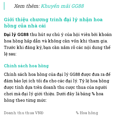
Xem thêm:
Khuyến mãi GG88
Giới thiệu chương trình đại lý nhận hoa
hồng của nhà cái
Đại lý GG88
thu hút sự chú ý của hội viên bởi khoản
hoa hồng hấp dẫn và không cần vốn khi tham gia.
Trước khi đăng ký, bạn cần nắm rõ các nội dung thể
lệ sau:
Chính sách hoa hồng
Chính sách hoa hồng của đại lý GG88 được đưa ra để
đảm bảo lợi ích tối đa cho các đại lý. Tỷ lệ hoa hồng
được tính dựa trên doanh thu cược thua của người
chơi mà đại lý giới thiệu. Dưới đây là bảng % hoa
hồng theo từng mức:
Doanh thu thua VNĐ
% Hoa hồng