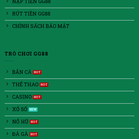
NẠP TIỀN GG88
RÚT TIỀN GG88
CHÍNH SÁCH BẢO MẬT
TRÒ CHƠI GG88
BẮN CÁ
THỂ THAO
CASINO
XỔ SỐ
NỔ HŨ
ĐÁ GÀ