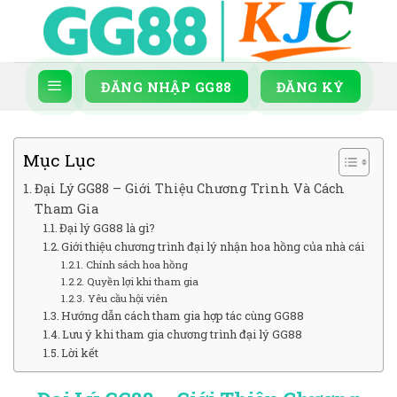
Skip
to
content
ĐĂNG NHẬP GG88
ĐĂNG KÝ
Mục Lục
Đại Lý GG88 – Giới Thiệu Chương Trình Và Cách
Tham Gia
Đại lý GG88 là gì?
Giới thiệu chương trình đại lý nhận hoa hồng của nhà cái
Chính sách hoa hồng
Quyền lợi khi tham gia
Yêu cầu hội viên
Hướng dẫn cách tham gia hợp tác cùng GG88
Lưu ý khi tham gia chương trình đại lý GG88
Lời kết