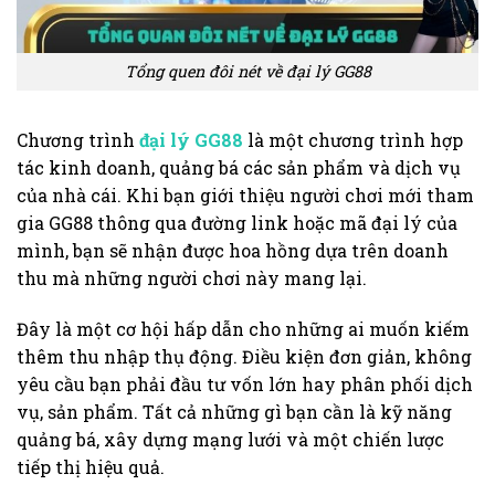
Tổng quen đôi nét về đại lý GG88
Chương trình
đại lý GG88
là một chương trình hợp
tác kinh doanh, quảng bá các sản phẩm và dịch vụ
của nhà cái. Khi bạn giới thiệu người chơi mới tham
gia GG88 thông qua đường link hoặc mã đại lý của
mình, bạn sẽ nhận được hoa hồng dựa trên doanh
thu mà những người chơi này mang lại.
Đây là một cơ hội hấp dẫn cho những ai muốn kiếm
thêm thu nhập thụ động. Điều kiện đơn giản, không
yêu cầu bạn phải đầu tư vốn lớn hay phân phối dịch
vụ, sản phẩm. Tất cả những gì bạn cần là kỹ năng
quảng bá, xây dựng mạng lưới và một chiến lược
tiếp thị hiệu quả.