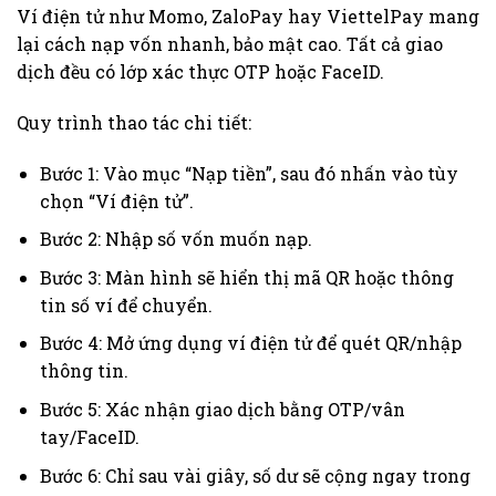
Ví điện tử như Momo, ZaloPay hay ViettelPay mang
lại cách nạp vốn nhanh, bảo mật cao. Tất cả giao
dịch đều có lớp xác thực OTP hoặc FaceID.
Quy trình thao tác chi tiết:
Bước 1: Vào mục “Nạp tiền”, sau đó nhấn vào tùy
chọn “Ví điện tử”.
Bước 2: Nhập số vốn muốn nạp.
Bước 3: Màn hình sẽ hiển thị mã QR hoặc thông
tin số ví để chuyển.
Bước 4: Mở ứng dụng ví điện tử để quét QR/nhập
thông tin.
Bước 5: Xác nhận giao dịch bằng OTP/vân
tay/FaceID.
Bước 6: Chỉ sau vài giây, số dư sẽ cộng ngay trong