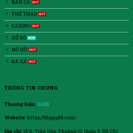
BẮN CÁ
THỂ THAO
CASINO
XỔ SỐ
NỔ HŨ
ĐÁ GÀ
THÔNG TIN CHUNG
Thương hiệu:
GG88
Website:
https://bbggg88.com/
Địa chỉ:
18 Đ. Trần Hòa, Phường 11, Quận 5, Hồ Chí