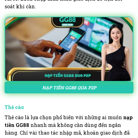
soát khi cần.
NẠP TIỀN GG88 QUA P2P
Thẻ cào
Thẻ cào là lựa chọn phổ biến với những ai muốn
nạp
tiền GG88
nhanh mà không cần dùng đến ngân
hàng. Chỉ vài thao tác nhập mã, khoản giao dịch đã