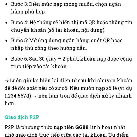
Bước 3: Điền mức nạp mong muốn, chọn ngân
hàng phù hợp.
Bước 4: Hệ thống sẽ hiển thị mã QR hoặc thông tin
chuyển khoản (số tài khoản, nội dung).
Bước 5: Mở ứng dụng ngân hàng, quét QR hoặc
nhập thủ công theo hướng dẫn.
Bước 6: Sau 30 giây – 2 phút, khoản nạp được cộng
trực tiếp vào tài khoản.
⇒ Luôn giữ lại biên lai điện tử sau khi chuyển khoản
để dễ đối soát nếu có sự cố. Nếu muốn nạp số lẻ (ví dụ
1.234.567đ) → nên làm tròn để giao dịch xử lý nhanh
hơn.
Giao dịch P2P
P2P là phương thức
nạp tiền GG88
linh hoạt nhất
nhờ giao dịch trực tiếp giữa các tài khoản. Ưu điểm