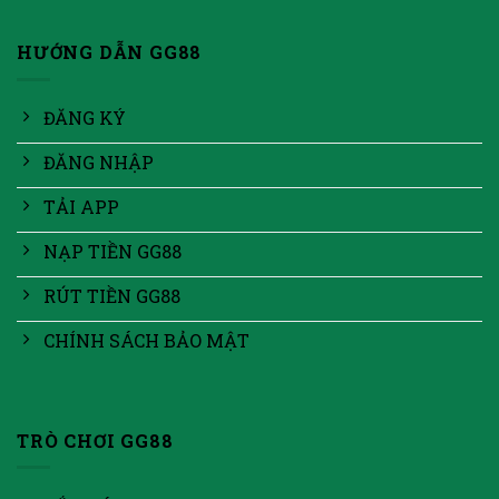
HƯỚNG DẪN GG88
ĐĂNG KÝ
ĐĂNG NHẬP
TẢI APP
NẠP TIỀN GG88
RÚT TIỀN GG88
CHÍNH SÁCH BẢO MẬT
TRÒ CHƠI GG88