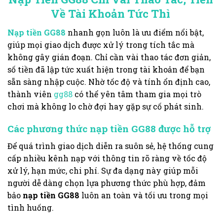
Về Tài Khoản Tức Thì
Nạp tiền GG88
nhanh gọn luôn là ưu điểm nổi bật,
giúp mọi giao dịch được xử lý trong tích tắc mà
không gây gián đoạn. Chỉ cần vài thao tác đơn giản,
số tiền đã lập tức xuất hiện trong tài khoản để bạn
sẵn sàng nhập cuộc. Nhờ tốc độ và tính ổn định cao,
thành viên
gg88
có thể yên tâm tham gia mọi trò
chơi mà không lo chờ đợi hay gặp sự cố phát sinh.
Các phương thức nạp tiền GG88 được hỗ trợ
Để quá trình giao dịch diễn ra suôn sẻ, hệ thống cung
cấp nhiều kênh nạp với thông tin rõ ràng về tốc độ
xử lý, hạn mức, chi phí. Sự đa dạng này giúp mỗi
người dễ dàng chọn lựa phương thức phù hợp, đảm
bảo
nạp tiền GG88
luôn an toàn và tối ưu trong mọi
tình huống.