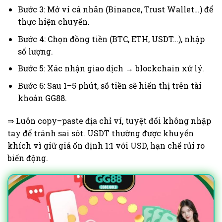
Bước 3: Mở ví cá nhân (Binance, Trust Wallet…) để
thực hiện chuyển.
Bước 4: Chọn đồng tiền (BTC, ETH, USDT…), nhập
số lượng.
Bước 5: Xác nhận giao dịch → blockchain xử lý.
Bước 6: Sau 1–5 phút, số tiền sẽ hiển thị trên tài
khoản GG88.
⇒ Luôn copy–paste địa chỉ ví, tuyệt đối không nhập
tay để tránh sai sót. USDT thường được khuyến
khích vì giữ giá ổn định 1:1 với USD, hạn chế rủi ro
biến động.