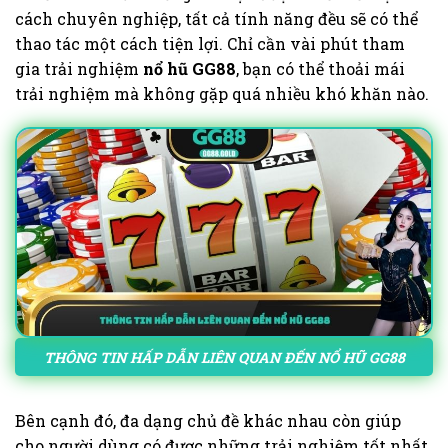
cách chuyên nghiệp, tất cả tính năng đều sẽ có thể
thao tác một cách tiện lợi. Chỉ cần vài phút tham
gia trải nghiệm
nổ hũ GG88
, bạn có thể thoải mái
trải nghiệm mà không gặp quá nhiều khó khăn nào.
THÔNG TIN HẤP DẪN LIÊN QUAN ĐẾN NỔ HŨ GG88
Bên cạnh đó, đa dạng chủ đề khác nhau còn giúp
cho người dùng có được những trải nghiệm tốt nhất,