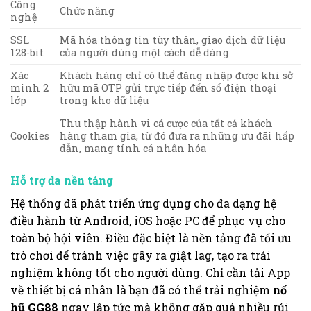
Công
Chức năng
nghệ
SSL
Mã hóa thông tin tùy thân, giao dịch dữ liệu
128-bit
của người dùng một cách dễ dàng
Xác
Khách hàng chỉ có thể đăng nhập được khi sở
minh 2
hữu mã OTP gửi trực tiếp đến số điện thoại
lớp
trong kho dữ liệu
Thu thập hành vi cá cược của tất cả khách
Cookies
hàng tham gia, từ đó đưa ra những ưu đãi hấp
dẫn, mang tính cá nhân hóa
Hỗ trợ đa nền tảng
Hệ thống đã phát triển ứng dụng cho đa dạng hệ
điều hành từ Android, iOS hoặc PC để phục vụ cho
toàn bộ hội viên. Điều đặc biệt là nền tảng đã tối ưu
trò chơi để tránh việc gây ra giật lag, tạo ra trải
nghiệm không tốt cho người dùng. Chỉ cần tải App
về thiết bị cá nhân là bạn đã có thể trải nghiệm
nổ
hũ GG88
ngay lập tức mà không gặp quá nhiều rủi