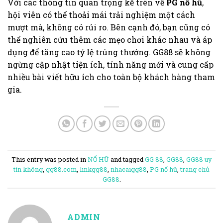
Với các thông tin quan trọng kể trên về
PG nổ hũ
,
hội viên có thể thoải mái trải nghiệm một cách
mượt mà, không có rủi ro. Bên cạnh đó, bạn cũng có
thể nghiên cứu thêm các mẹo chơi khác nhau và áp
dụng để tăng cao tỷ lệ trúng thưởng. GG88 sẽ không
ngừng cập nhật tiện ích, tính năng mới và cung cấp
nhiều bài viết hữu ích cho toàn bộ khách hàng tham
gia.
This entry was posted in
NỔ HŨ
and tagged
GG 88
,
GG88
,
GG88 uy
tín không
,
gg88.com
,
linkgg88
,
nhacaigg88
,
PG nổ hũ
,
trang chủ
GG88
.
ADMIN