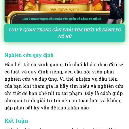
LƯU Ý QUAN TRỌNG CẦN PHẢI TÌM HIỂU VỀ SẢNH PG
NỔ HŨ
Nghiên cứu quy định
Hầu hết tất cả sảnh game, trò chơi khác nhau đều sẽ
có luật và quy định riêng, yêu cầu hội viên phải
nghiên cứu và đáp ứng. Vì thế, nhiệm vụ đầu tiên
của bạn khi tham gia là hãy tìm hiểu và nghiên cứu
chi tiết để hạn chế rủi ro sai phạm. Đây là cách giúp
cho quá trình giải trí trở nên an toàn hơn và không
gặp phải bất kỳ vấn đề khó khăn nào.
Kết luận