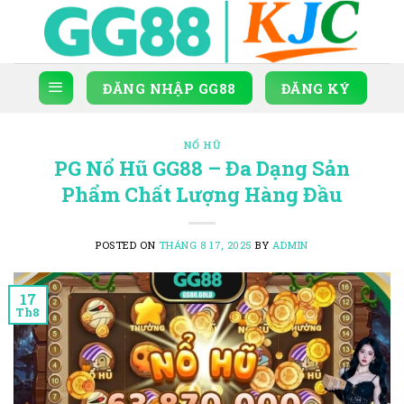
Skip
to
content
ĐĂNG NHẬP GG88
ĐĂNG KÝ
NỔ HŨ
PG Nổ Hũ GG88 – Đa Dạng Sản
Phẩm Chất Lượng Hàng Đầu
POSTED ON
THÁNG 8 17, 2025
BY
ADMIN
17
Th8