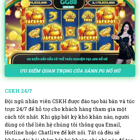
ƯU ĐIỂM QUAN TRỌNG CỦA SẢNH PG NỔ HŨ
CSKH 24/7
Đội ngũ nhân viên CSKH được đào tạo bài bản và túc
trực 24/7 để hỗ trợ cho khách hàng tham gia một
cách tốt nhất. Khi gặp bất kỳ khó khăn nào, người
dùng có thể liên hệ chúng tôi thông qua Email,
Hotline hoặc Chatlive để kết nối. Tất cả đều sẽ