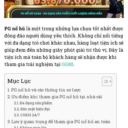
PG nổ hũ
là một trong những lựa chọn tốt nhất được
đông đảo người dùng yêu thích. Không chỉ nổi tiếng
với đa dạng trò chơi khác nhau, hàng loạt tiện ích sẽ
giúp đem đến những giây phút giải trí thú vị. Đây là
tiện ích mà toàn bộ khách hàng sẽ nhận được khi
tham gia trải nghiệm tại
GG88
.
Mục Lục
PG nổ hũ và các thông tin sơ lược
Ưu điểm khi tham gia PG nổ hũ tại nhà cái
Đa dạng sản phẩm
Bảo mật hiện đại
CSKH 24/7
Lưu ý quan trọng để tham gia PG nổ hũ an toàn
Không gian lận