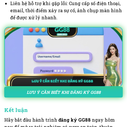
Liên hệ hỗ trợ khi gặp lỗi: Cung cấp số điện thoại,
email, thời điểm xảy ra sự cố, ảnh chụp màn hình
để được xử lý nhanh.
LƯU Ý CẦN BIẾT KHI ĐĂNG KÝ GG88
Kết luận
Hãy bắt đầu hành trình
đăng ký GG88
ngay hôm
nay để mở ra trải nghiệm cá cược an toàn, thuận