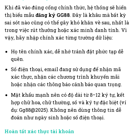
Khi đã vào đúng cổng chính thức, hệ thống sẽ hiển
thị biểu mẫu
đăng ký GG88
. Đây là khâu mà bất kỳ
sai sót nào cũng có thể gây khó khăn về sau, nhất là
trong việc rút thưởng hoặc xác minh danh tính. Vì
vậy, hãy nhập chính xác từng trường dữ liệu:
Họ tên chính xác, dễ nhớ tránh đặt phức tạp dễ
quên.
Số điện thoại, email đang sử dụng để nhận mã
xác thực, nhận các chương trình khuyến mãi
hoặc nhận các thông báo cảnh báo quan trọng.
Mật khẩu mạnh nên có độ dài từ 8–12 ký tự, kết
hợp chữ hoa, chữ thường, số và ký tự đặc biệt (ví
dụ: Gg88@2025). Không nên dùng thông tin dễ
đoán như ngày sinh hoặc số điện thoại.
Hoàn tất xác thực tài khoản