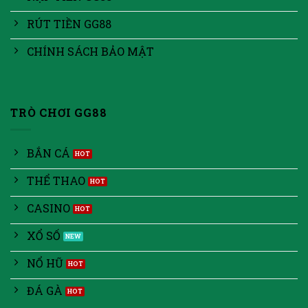
RÚT TIỀN GG88
CHÍNH SÁCH BẢO MẬT
TRÒ CHƠI GG88
BẮN CÁ
THỂ THAO
CASINO
XỔ SỐ
NỔ HŨ
ĐÁ GÀ