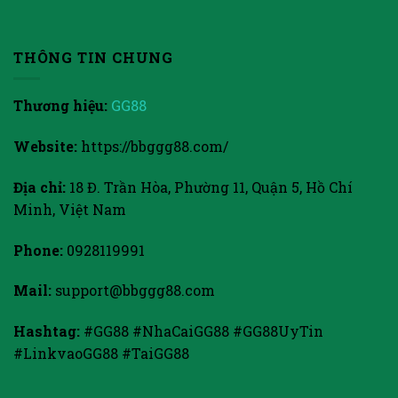
THÔNG TIN CHUNG
Thương hiệu:
GG88
Website:
https://bbggg88.com/
Địa chỉ:
18 Đ. Trần Hòa, Phường 11, Quận 5, Hồ Chí
Minh, Việt Nam
Phone:
0928119991
Mail:
support@bbggg88.com
Hashtag:
#GG88 #NhaCaiGG88 #GG88UyTin
#LinkvaoGG88 #TaiGG88