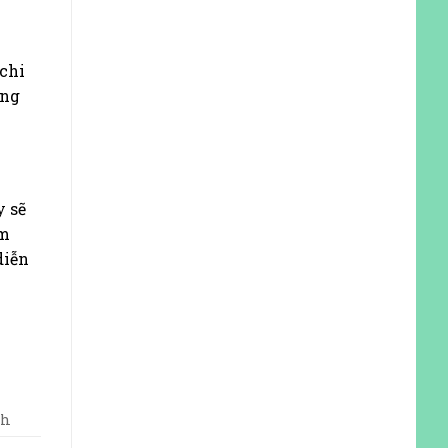
 chi
ông
y sẽ
am
diễn
nh