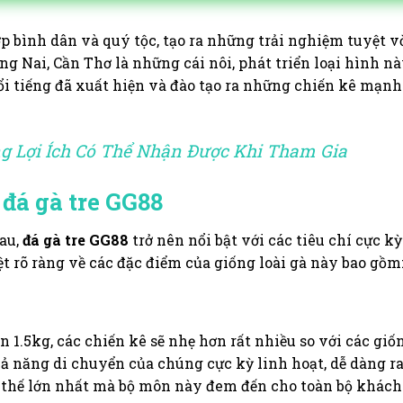
lớp bình dân và quý tộc, tạo ra những trải nghiệm tuyệt v
g Nai, Cần Thơ là những cái nôi, phát triển loại hình n
i tiếng đã xuất hiện và đào tạo ra những chiến kê mạnh
g Lợi Ích Có Thể Nhận Được Khi Tham Gia
 đá gà tre GG88
au,
đá gà tre GG88
trở nên nổi bật với các tiêu chí cực k
iệt rõ ràng về các đặc điểm của giống loài gà này bao gồm
 1.5kg, các chiến kê sẽ nhẹ hơn rất nhiều so với các giố
hả năng di chuyển của chúng cực kỳ linh hoạt, dễ dàng r
ợi thế lớn nhất mà bộ môn này đem đến cho toàn bộ khách