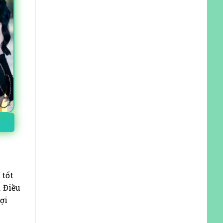
 tốt
. Điều
ợi