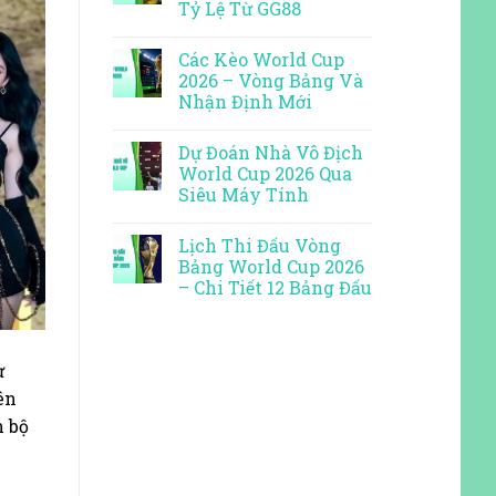
Tỷ Lệ Từ GG88
Các Kèo World Cup
2026 – Vòng Bảng Và
Nhận Định Mới
Dự Đoán Nhà Vô Địch
World Cup 2026 Qua
Siêu Máy Tính
Lịch Thi Đấu Vòng
Bảng World Cup 2026
– Chi Tiết 12 Bảng Đấu
ự
ên
n bộ