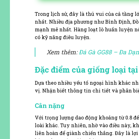
Trong lịch sử, đây là thú vui của cả tầng 
nhất. Nhiều địa phương như Bình Định, Đồn
mạnh mẽ nhất. Hàng loạt lò huấn luyện nổ
có kỹ năng điêu luyện.
Xem thêm:
Đá Gà GG88 – Đa Dạn
Đặc điểm của giống loại tại
Dựa theo nhiều yếu tố ngoại hình khác nh
vị. Nhận biết thông tin chi tiết và phân b
Cân nặng
Với trọng lượng dao động khoảng từ 0.8 đến
loài khác. Tuy nhiên, nhờ vào điều này, k
liên hoàn để giành chiến thắng. Đây là l