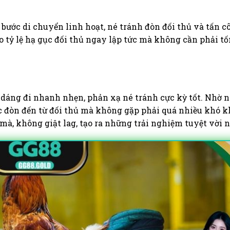
bước di chuyển linh hoạt, né tránh đòn đối thủ và tấn c
 tỷ lệ hạ gục đối thủ ngay lập tức mà không cần phải t
 dáng đi nhanh nhẹn, phản xạ né tránh cực kỳ tốt. Nhờ 
ác đòn đến từ đối thủ mà không gặp phải quá nhiều khó k
à, không giật lag, tạo ra những trải nghiệm tuyệt vời n