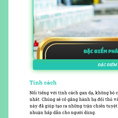
ĐẶC ĐIỂM 
Tính cách
Nổi tiếng với tính cách gan dạ, không bỏ 
nhất. Chúng sẽ cố gắng hành hạ đối thủ và
này đã giúp tạo ra những trận chiến tuyệ
nhuận hấp dẫn cho người dùng.