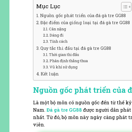
Mục Lục
Nguồn gốc phát triển của đá gà tre GG88
Đặc điểm của giống loại tại đá gà tre GG88
Cân nặng
Dáng đi
Tính cách
Quy tắc thi đấu tại đá gà tre GG88
Thời gian thi đấu
Phân định thắng thua
Vũ khí sử dụng
Kết luận
Nguồn gốc phát triển của đ
Là một bộ môn có nguồn gốc đến từ thế kỷ 
Nam.
Đá gà tre GG88
được người dân phát 
nhất. Từ đó, bộ môn này ngày càng phát t
viên.