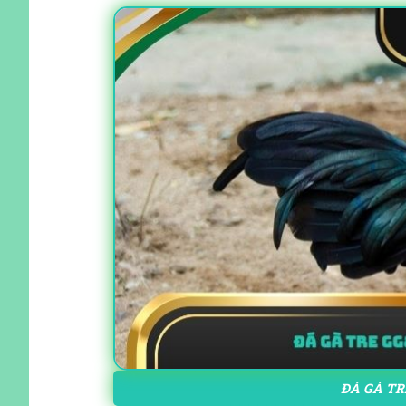
ĐÁ GÀ TR