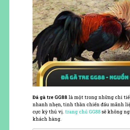
Đá gà tre GG88
là một trong những chi tiế
nhanh nhẹn, tinh thần chiến đấu mãnh liệ
cực kỳ thú vị.
trang chủ GG88
sẽ không ngừ
khách hàng.