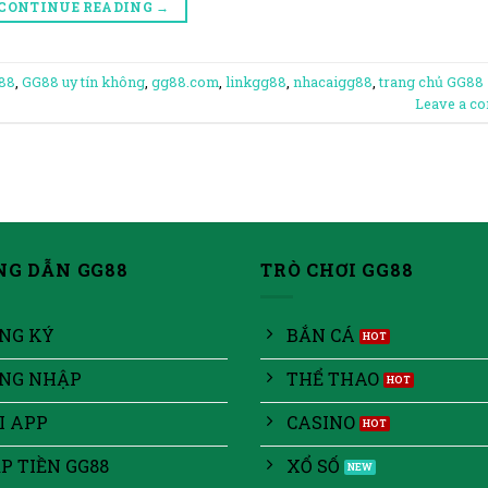
CONTINUE READING
→
88
,
GG88 uy tín không
,
gg88.com
,
linkgg88
,
nhacaigg88
,
trang chủ GG88
Leave a c
G DẪN GG88
TRÒ CHƠI GG88
NG KÝ
BẮN CÁ
NG NHẬP
THỂ THAO
I APP
CASINO
P TIỀN GG88
XỔ SỐ