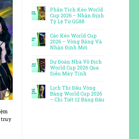
Phân Tích Kèo World
Cup 2026 – Nhận Định
Tỷ Lệ Từ GG88
Các Kèo World Cup
2026 – Vòng Bảng Và
Nhận Định Mới
Dự Đoán Nhà Vô Địch
World Cup 2026 Qua
Siêu Máy Tính
Lịch Thi Đấu Vòng
Bảng World Cup 2026
– Chi Tiết 12 Bảng Đấu
hiệm
 truy